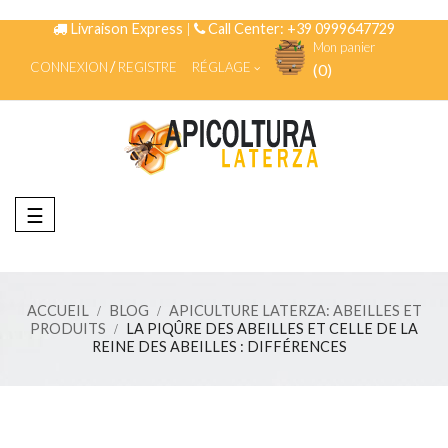
Livraison Express
|
Call Center: +39 0999647729
Mon panier
CONNEXION
REGISTRE
RÉGLAGE
(0)
Basculer
☰
la
navigation
ACCUEIL
BLOG
APICULTURE LATERZA: ABEILLES ET
PRODUITS
LA PIQÛRE DES ABEILLES ET CELLE DE LA
REINE DES ABEILLES : DIFFÉRENCES