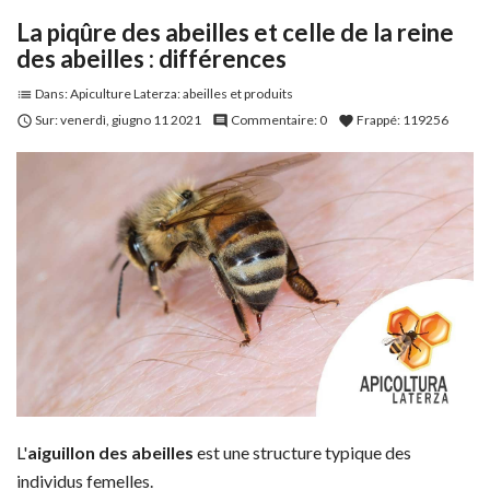
La piqûre des abeilles et celle de la reine
des abeilles : différences
Dans:
Apiculture Laterza: abeilles et produits
list
Sur:
venerdì,
giugno
11
2021
Commentaire:
0
Frappé:
119256

comment
favorite
L'
aiguillon des abeilles
est une structure typique des
individus femelles.