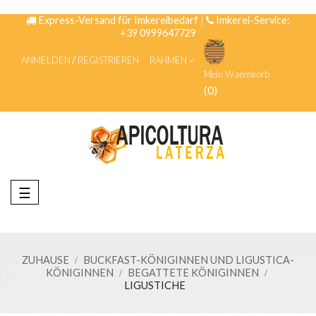
Express-Versand für Imkereibedarf
|
Imkerei-Service:
+39 0999647729
ANMELDEN
REGISTRIEREN
RAHMEN
Mein Warenkorb
(0)
Umschalten
☰
der
Navigation
ZUHAUSE
BUCKFAST-KÖNIGINNEN UND LIGUSTICA-
KÖNIGINNEN
BEGATTETE KÖNIGINNEN
LIGUSTICHE