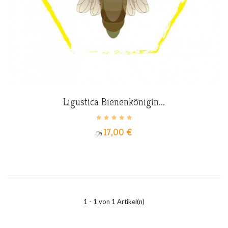
Ligustica Bienenkönigin...
Preis
17,00 €
Da
1 - 1 von 1 Artikel(n)