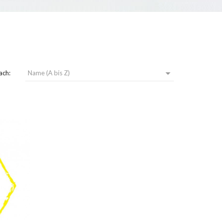

ach:
Name (A bis Z)