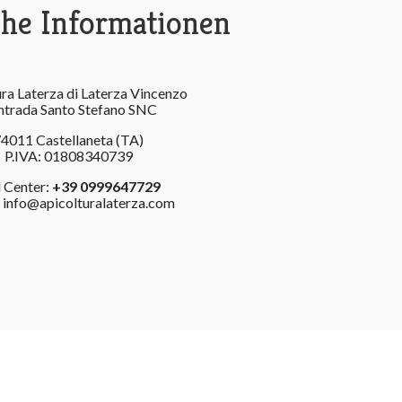
che Informationen
ra Laterza di Laterza Vincenzo
trada Santo Stefano SNC
4011 Castellaneta (TA)
P.IVA: 01808340739
l Center:
+39 0999647729
: info@apicolturalaterza.com