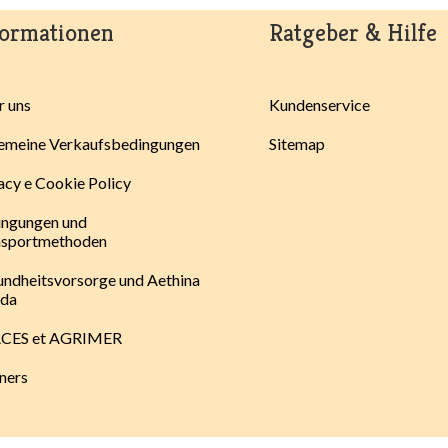
formationen
Ratgeber & Hilfe
 uns
Kundenservice
emeine Verkaufsbedingungen
Sitemap
acy e Cookie Policy
ingungen und
nsportmethoden
ndheitsvorsorge und Aethina
ida
CES et AGRIMER
ners