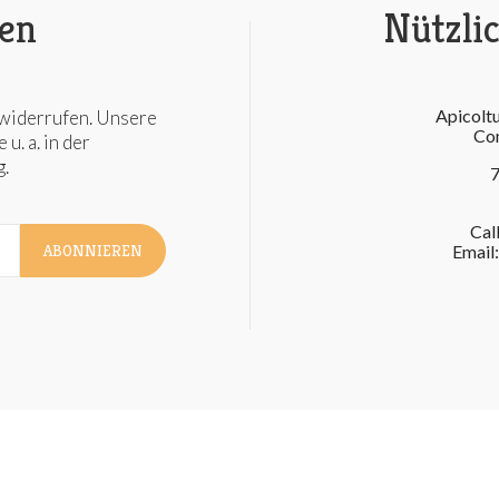
en
Nützli
Apicoltu
 widerrufen. Unsere
Con
u. a. in der
.
7
Cal
ABONNIEREN
Email