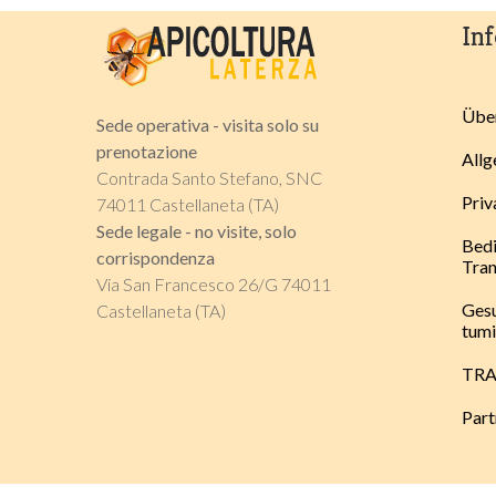
In
Über
Sede operativa - visita solo su
prenotazione
Allg
Contrada Santo Stefano, SNC
Priv
74011 Castellaneta (TA)
Sede legale - no visite, solo
Bed
corrispondenza
Tra
Via San Francesco 26/G 74011
Gesu
Castellaneta (TA)
tum
TRA
Part