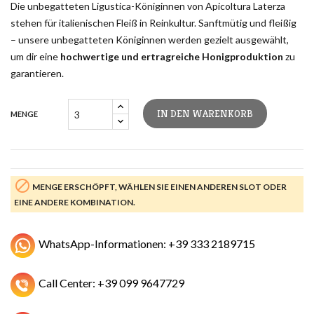
Die unbegatteten Ligustica-Königinnen von Apicoltura Laterza
stehen für italienischen Fleiß in Reinkultur. Sanftmütig und fleißig
– unsere unbegatteten Königinnen werden gezielt ausgewählt,
um dir eine
hochwertige und ertragreiche Honigproduktion
zu
garantieren.
IN DEN WARENKORB
MENGE

MENGE ERSCHÖPFT, WÄHLEN SIE EINEN ANDEREN SLOT ODER
EINE ANDERE KOMBINATION.
WhatsApp-Informationen: +39 333 2189715
Call Center: +39 099 9647729