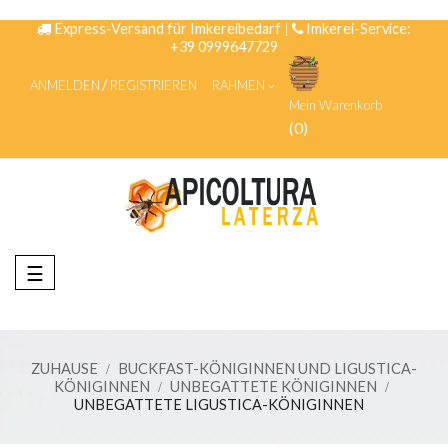
Express-Versand für Imkereibedarf
|
Imkerei-Service:
+39 0999647729
ANMELDEN
REGISTRIEREN
RAHMEN
Mein Warenkorb
(0)
Umschalten
☰
der
Navigation
ZUHAUSE
BUCKFAST-KÖNIGINNEN UND LIGUSTICA-
KÖNIGINNEN
UNBEGATTETE KÖNIGINNEN
UNBEGATTETE LIGUSTICA-KÖNIGINNEN