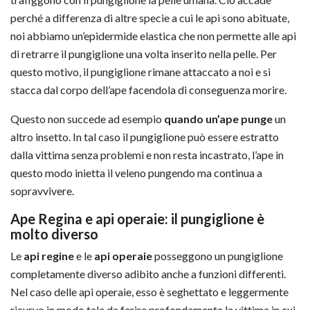
perché a differenza di altre specie a cui le api sono abituate,
noi abbiamo un’epidermide elastica che non permette alle api
di retrarre il pungiglione una volta inserito nella pelle. Per
questo motivo, il pungiglione rimane attaccato a noi e si
stacca dal corpo dell’ape facendola di conseguenza morire.
Questo non succede ad esempio
quando un’ape punge
un
altro insetto. In tal caso il pungiglione può essere estratto
dalla vittima senza problemi e non resta incastrato, l’ape in
questo modo inietta il veleno pungendo ma continua a
sopravvivere.
Ape Regina e api operaie: il pungiglione è
molto diverso
Le
api regine
e le
api operaie
posseggono un pungiglione
completamente diverso adibito anche a funzioni differenti.
Nel caso delle api operaie, esso è seghettato e leggermente
ricurvo in modo tale da ferire profondamente la vittima in cui