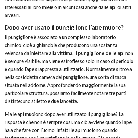
interessati al loro miele o in alcuni casi anche dalle
api
di altri
alveari.
Dopo aver usato il pungiglione l’ape muore?
Il pungiglione è associato a un complesso laboratorio
chimico, cioè a ghiandole che producono una sostanza
velenosa da iniettare alla vittima. Il
pungiglione delle api
non
è sempre visibile, ma viene estroflesso solo in caso di pericolo
e quando l’ape si appresta a utilizzarlo. Normalmente si trova
nella cosiddetta camera del pungiglione, una sorta di tasca
situata nell’addome. Approfondendo maggiormente la sua
particolare struttura, possiamo facilmente notare tre parti
distinte: uno stiletto e due lancette.
Ma le api muoiono dopo aver utilizzato il pungiglione? La
risposta è che non è sempre così, ma ciò avviene quando l’ape
ha a che fare con l’uomo. Infatti le api muoiono quando
trafiggono con il pungiglione la pelle umana. Ciò accade