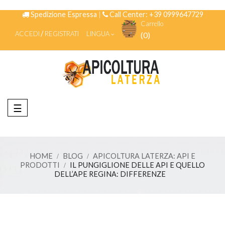
Spedizione Espressa
|
Call Center: +39 0999647729
Carrello
ACCEDI
REGISTRATI
LINGUA
(0)
navigazione
☰
Toggle
HOME
BLOG
APICOLTURA LATERZA: API E
PRODOTTI
IL PUNGIGLIONE DELLE API E QUELLO
DELL’APE REGINA: DIFFERENZE