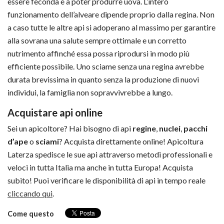
essere feconda e a poter produrre uova. L’intero
funzionamento dell’alveare dipende proprio dalla regina. Non
a caso tutte le altre api si adoperano al massimo per garantire
alla sovrana una salute sempre ottimale e un corretto
nutrimento affinché essa possa riprodursi in modo più
efficiente possibile. Uno sciame senza una regina avrebbe
durata brevissima in quanto senza la produzione di nuovi
individui, la famiglia non sopravvivrebbe a lungo.
Acquistare api online
Sei un apicoltore? Hai bisogno di api
regine
,
nuclei
,
pacchi
d’ape
o
sciami
? Acquista direttamente online! Apicoltura
Laterza spedisce le sue api attraverso metodi professionali e
veloci in tutta Italia ma anche in tutta Europa! Acquista
subito! Puoi verificare le disponibilità di api in tempo reale
cliccando qui
.
Come questo