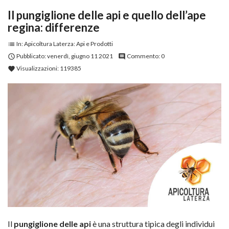
Il pungiglione delle api e quello dell’ape
regina: differenze
In:
Apicoltura Laterza: Api e Prodotti
list
Pubblicato:
venerdì,
giugno
11
2021
Commento:
0

comment
Visualizzazioni:
119385
favorite
Il
pungiglione delle api
è una struttura tipica degli individui