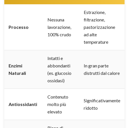
Estrazione,
Nessuna
filtrazione,
Processo
lavorazione,
pastorizzazione
100% crudo
ad alte
temperature
Intatti e
Enzimi
abbondanti
In gran parte
Naturali
(es. glucosio
distrutti dal calore
ossidasi)
Contenuto
Significativamente
Antiossidanti
molto più
ridotto
elevato
Ricco di