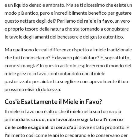
e un liquido denso e ambrato. Ma se ti dicessimo che esiste un
modo più antico, puro e incredibilmente benefico per gustare
questo nettare degli dei? Parliamo del
miele in favo
, un vero
e proprio tesoro della natura che sta tornando a conquistare
le tavole degli amanti del benessere e del gusto autentico.
Ma quali sono le reali differenze rispetto al miele tradizionale
che tutti conosciamo? È davvero più salutare? E, soprattutto,
come si mangia? In questo articolo, esploreremo il mondo del
miele grezzo in favo, confrontandolo con il miele
pastorizzato per aiutarti a scegliere consapevolmente il tuo
prossimo elisir di dolcezza.
Cos'è Esattamente il Miele in Favo?
Il miele in favo non è altro che il miele nella sua forma più
primordiale:
crudo, non lavorato e sigillato all'interno
delle celle esagonali di cera d'api
dove è stato prodotto. È
l'alimento così come le api lo preparano e lo conservano per