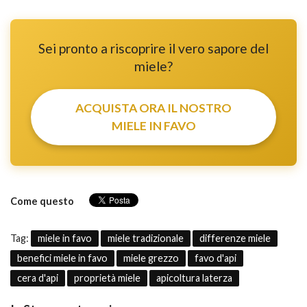
Sei pronto a riscoprire il vero sapore del
miele?
ACQUISTA ORA IL NOSTRO
MIELE IN FAVO
Come questo
Tag:
miele in favo
miele tradizionale
differenze miele
benefici miele in favo
miele grezzo
favo d'api
cera d'api
proprietà miele
apicoltura laterza