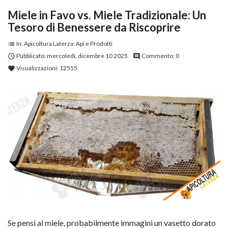
Miele in Favo vs. Miele Tradizionale: Un
Tesoro di Benessere da Riscoprire
In:
Apicoltura Laterza: Api e Prodotti
list
Pubblicato:
mercoledì,
dicembre
10
2025
Commento:
0

comment
Visualizzazioni:
12555
favorite
Se pensi al miele, probabilmente immagini un vasetto dorato