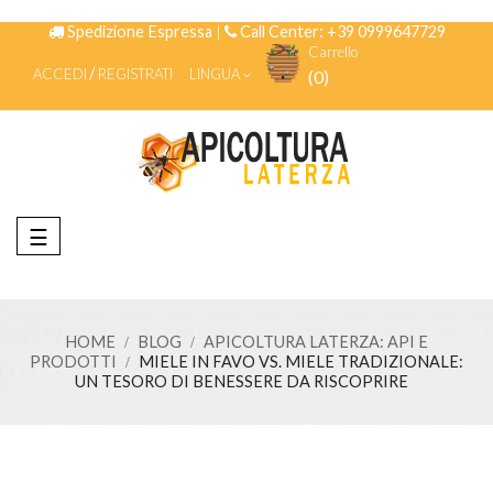
Spedizione Espressa
|
Call Center: +39 0999647729
Carrello
ACCEDI
REGISTRATI
LINGUA
(0)
navigazione
☰
Toggle
HOME
BLOG
APICOLTURA LATERZA: API E
PRODOTTI
MIELE IN FAVO VS. MIELE TRADIZIONALE:
UN TESORO DI BENESSERE DA RISCOPRIRE